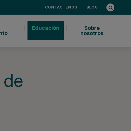
Consulta d
Abrir bús
CONTÁCTENOS
BLOG
Educación
Sobre
nto
nosotros
o de