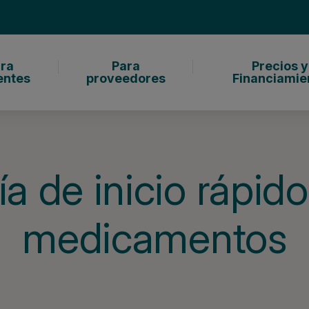
ra
Para
Precios y
entes
proveedores
Financiamie
a de inicio rápid
medicamentos