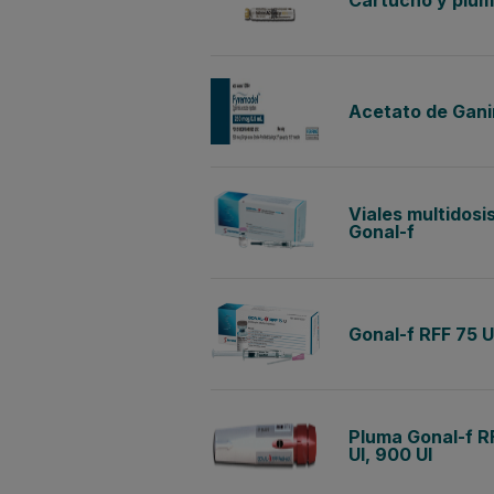
Cartucho y pluma
Acetato de Ganir
Viales multidosi
Gonal-f
Gonal-f RFF 75 U
Pluma Gonal-f RF
UI, 900 UI