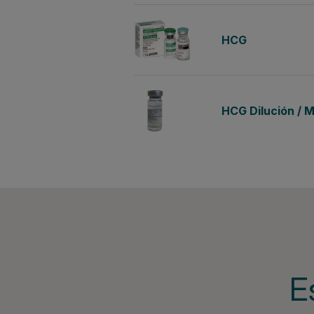
HCG
HCG Dilución / M
E