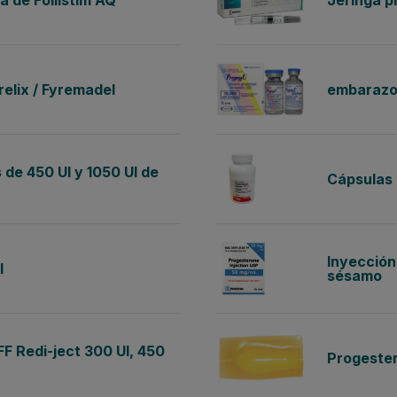
 de Follistim AQ
Jeringa p
elix / Fyremadel
embaraz
s de 450 UI y 1050 UI de
Cápsulas
Inyección
I
sésamo
F Redi-ject 300 UI, 450
Progester