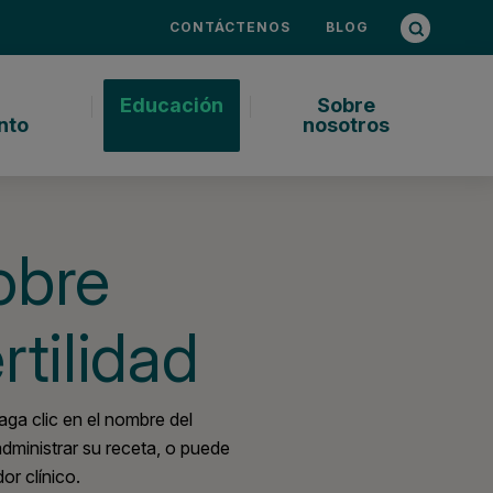
Consulta d
Abrir bús
CONTÁCTENOS
BLOG
Educación
Sobre
nto
nosotros
obre
tilidad
a clic en el nombre del
ministrar su receta, o puede
r clínico.