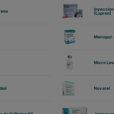
Inyección
feno
(Lupron)
Menopur 
Micro Leu
diol
Novarel