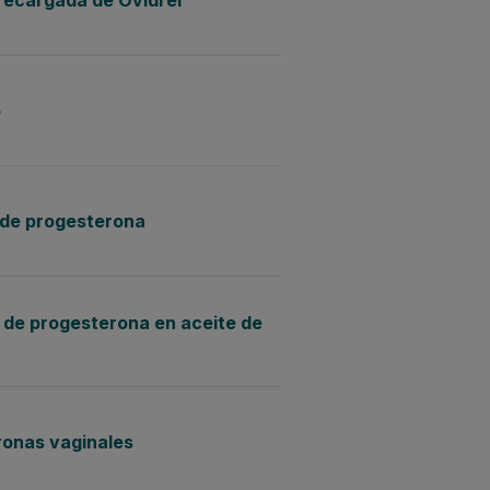
recargada de Ovidrel
o
 de progesterona
 de progesterona en aceite de
onas vaginales