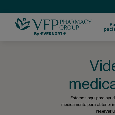
Pa
paci
ensaje con VFP
Vid
medica
Estamos aquí para ayud
medicamento para obtener in
reservar 