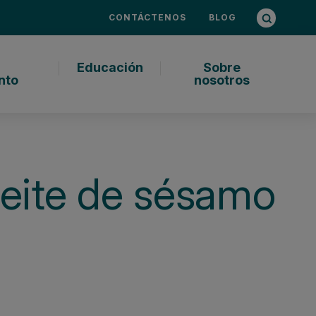
Consulta d
Abrir bús
CONTÁCTENOS
BLOG
Educación
Sobre
nto
nosotros
ceite de sésamo