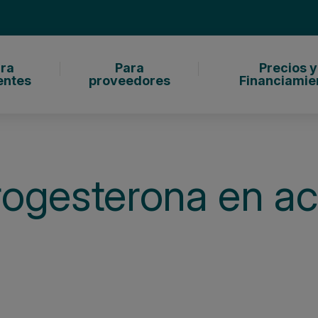
ra
Para
Precios y
entes
proveedores
Financiamie
rogesterona en a